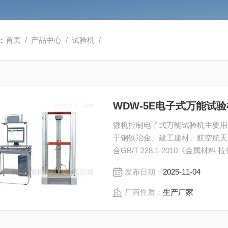
：
首页
/
产品中心
/
试验机
/
WDW-5E电子式万能试验
微机控制电子式万能试验机主要用
于钢铁冶金、建工建材、航空航天
合GB/T 228.1-2010《金属
ReH、ReL、Rm、E、A、At、A
发布日期：
2025-11-04
厂商性质：
生产厂家