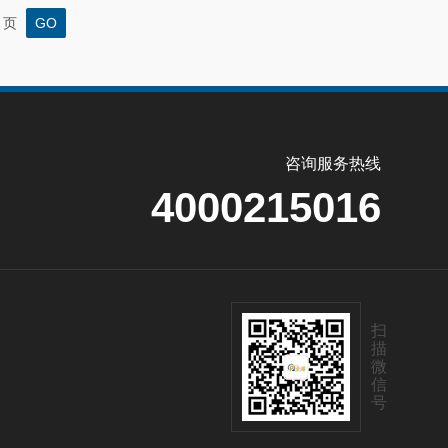
页
咨询服务热线
4000215016
扫
描
微
信
号