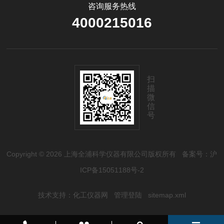
咨询服务热线
4000215016
扫
描
微
信
号
Copyright © 2026 上海全浦科学仪器有限公司版权所有
备案号：沪
ICP备15051188号-2
技术支持：
化工仪器网
管理登陆
sitemap.xml