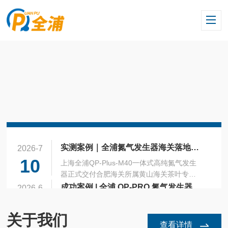
实测案例｜全浦氮气发生器海关落地应用
2026-7
10
上海全浦QP-Plus-M40一体式高纯氮气发生
器正式交付合肥海关所属黄山海关茶叶专业
实验室，精准配套实验室核心设备——赛默
成功案例 | 全浦 QP-PRO 氮气发生器服务上海师范大学实验室
2026-6
飞QExactive四极杆轨道阱高分辨液质联用质
11
合作客户：上海师范大学（徐汇校区）应用
谱仪，完成实验室气源系统全面升级，以稳
产品：全浦QP-PRO系列氮气发生器适用场
关于我们
定高纯气源，护航进出口茶叶精准检测！此
查看详情
景：液质联用仪、气相色谱、化学分析实验
五一劳动节放假通知
2026-4