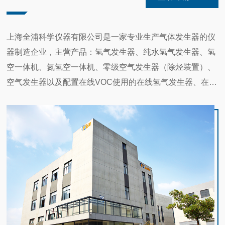
前实验室一直依靠液氮钢瓶给质谱供气，日
集中供气为升级实验室供气体系、夯实精密
30
常检测痛点十分突出：供气断续，拖累通
尊敬的新老客户、合作伙伴：根据国家法定
仪器运行基础，上海师范大学（徐汇校区）
关：钢瓶氮气存量有限，批量样品检测中途
节假日安排，结合我司实际工作情况，现将
分析测试中心与化学及材料科学学院，完成
极易断气，被迫停机换瓶，实验中断、数据
2026年劳动节放假事宜，通知如下：一、放
上海全浦科学仪器有限公司是一家专业生产气体发生器的仪
清明节放假安排通知
2026-4
供气设备升级。实验室正式搭载上海全浦
作废，拉长茶叶通关周期；安全隐患突出：
假时间2026年5月1日—5月5日放假，共5
3
器制造企业，主营产品：氢气发生器、纯水氢气发生器、氢
QP-PRO系列氮气发生器，全面取缔传统高
尊敬的各位客户朋友：根据国家法定节假日
高压氮气钢瓶搬运、存储风险高；运营成本
天，5月6日正常上班，5月9日（星期六）调
压氮气钢瓶，为液质分析、色谱检测、课题
安排，结合我司实际工作情况，现将2026年
空一体机、氮氢空一体机、零级空气发生器（除烃装置）、
高昂：...
休。二、服务安排：1.放假期间，订单处理
科研及日常教学实验，提供高纯度、高稳定
清明节放假事宜**通知如下：一、放假时间
2026年春节放假通知
2026-2
将顺延至节后统一处理。2.如有紧急业务、
空气发生器以及配置在线VOC使用的在线氢气发生器、在线
性的专用氮气气源。针对实验室现存痛点，
2026年4月4日—4月6日放假，共3天。二、
9
售后问题，可联系专属业务经理/客服，我们
尊敬的各位客户、合作伙伴：感恩相伴，一
我司量身定制一体化供气方案，配套QP-
氢空一体机、在线氮氢空一体机系列的研发生产。公司制造
服务安排1.放假期间，订单处理将顺延至节
会尽量协调处理。3.同时温馨提醒各位客
路同行！值此2026马年春节来临之际，上海
PRO系列专用氮气...
后统一处理。2.如遇紧急业务事宜，可通过
工艺*、技术力量雄厚，为用户提供质优价廉的产品和快捷
户，假期出行注意交通安全，居家做好防
全浦全体同仁，向长期以来信任我们、支持
开放共赢，链接全球市场--伊朗客户莅临上海全浦工厂实地考察气体发生器
2025-12
私信/电话留言，我们将在节后第一时间为您
火、防盗、用电用气安全，出游远离危险水
我们、携手共进的您，致以最衷心的新春祝
优质的服务，得到了广大客户的*好评和认可。公司与多家
5
回复。三、温馨提示清明时节，请注意出行
12月5日，上海全浦科学仪器有限公司（以
域，做好个人防护，合理安排作息。4.感谢
福和最诚挚的节日问候！感谢您一路以来的
安全，文明祭扫，平安过节。感谢您长期以
仪器代理商建立了良好的合作关系，我们的产品广泛应用于
下简称“上海全浦”）嘉兴生产基地厂区内迎
您一...
理解、包容与鼎力支持，见证公司的成长，
来的信任与支持，由此给您带来的不便，敬
来了一批特殊的客人——来自伊朗的客户。
连接欧亚，走向国际--全浦科技参展2025土耳其质量控制测试技术展
2025-9
检验检疫、化工、农药、化肥、医疗卫生、生化制药、食
陪伴我们深耕前行。为确保全体员工能度过
请谅解。预祝各位客户清明安康，万事顺
专程到访考察我司气体发生器的研发、生产
25
一个团圆、祥和的新春佳节，同时妥善安排
2025年09月17~20日，2025年土耳其测试及
品、环境保护、农业、军工、卫生防疫、高等院校及科研等
遂！上海全浦科学仪器有限公司2026年4月
与品质管控体系，为双方深化合作奠定坚实
好假期期间的各项服务事宜，结合2026年春
计量展览会在伊斯坦布尔博览中心(IFM/IEC)
3...
基础。作为专注气体发生器领域的高新技术
部门。我们以“创新、务实、高效、勤奋、周到”的经验理念
节法定放假安排，现将我司春节放假时间及
召开。上海全浦科学仪器有限公司作为一家
与德企对话交流，合作新机遇--上海-萨克森·安哈尔特州座谈交流会
2025-9
企业，上海全浦凭借多年深耕积累的技术优
为您提供高品质产品。
相关事宜通知如下，敬请知悉：一、放假周
集研发、制造、销售、服务于一体的现代化
23
势、稳定可靠的产品性能及*的全！球服务网
9月18日上午，上海市外国投资促进中心接
期：2026年2月10日至2月23日放假；二、
高新技术企业，也精彩亮相此次盛会。土耳
络，逐步赢得国际市场的广泛认可。此次伊
待了德国萨克森·安哈尔特州代表团并成功举