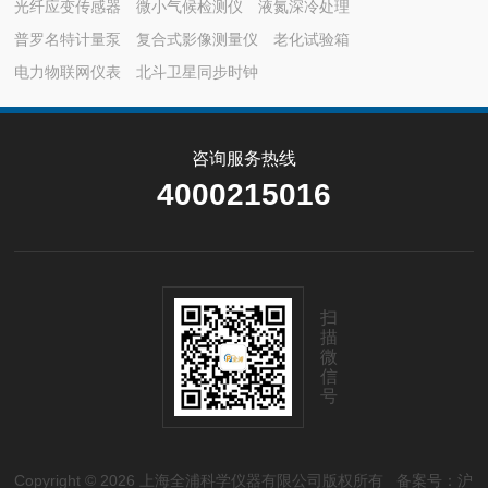
光纤应变传感器
微小气候检测仪
液氮深冷处理
污染。受潮硅胶可在一百二十摄氏度烘箱中
普罗名特计量泵
烘烤十二小时再生，但再生次数不宜超过两
复合式影像测量仪
老化试验箱
次，否则吸附容量不可逆衰减。分子筛受潮
电力物联网仪表
北斗卫星同步时钟
后需在二百五十至三百摄氏度马弗炉中灼烧
二十四小时方可恢复性能。...
咨询服务热线
4000215016
扫
描
微
信
号
Copyright © 2026 上海全浦科学仪器有限公司版权所有
备案号：沪