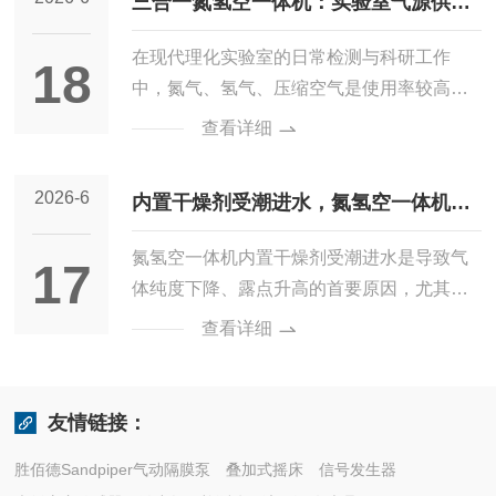
三合一氮氢空一体机：实验室气源供给
高压气瓶供气模式存在更换频繁、压力波动
气。...
大、占地空间大等问题。在线色谱专用氢空
的集成化设备
在现代理化实验室的日常检测与科研工作
18
一体机是针对在线监测场景定制的一体化气
中，氮气、氢气、压缩空气是使用率较高的
源设备，集成氢气发生、空气净化、稳压输
基础气源，广泛配套气相色谱仪、质谱检测
查看详细
出等功能，可为在线色谱设备持续供给合规
仪等分析设备。传统实验室大多采用独立钢
气源，适配工业现场24小时连续监测的作业
瓶储存各类气体，不仅占用较多场地空间，
2026-6
需求。在线色谱专用氢空一体机的一体化集
内置干燥剂受潮进水，氮氢空一体机防
搬运、存放过程存在诸多不便，气体切换使
成设计，适配工业现场的...
用也会增加实验准备流程。三合一氮氢空一
潮保养要点
氮氢空一体机内置干燥剂受潮进水是导致气
17
体机整合三种气体发生功能，以集成化结构
体纯度下降、露点升高的首要原因，尤其在
替代传统分体供气设备，为各类分析实验提
高温高湿季节频发。防潮保养必须从干燥剂
查看详细
供稳定的气源支持，成为实验室气源系统优
管理、排水制度和停机规范三个层面系统执
化升级的常用设备。该设备的核心优势在于
行。干燥剂管理是核心。变色硅胶当百分之
功能集成化设计，将氮气发生、氢气发生、
五十变色时必须立即更换，不可等到全部变
友情链接：
空气压缩净化三大模块整合为...
色再处理，因为部分失效的硅胶已无法有效
胜佰德Sandpiper气动隔膜泵
叠加式摇床
信号发生器
吸附水分，还会释放已吸附的水汽造成二次