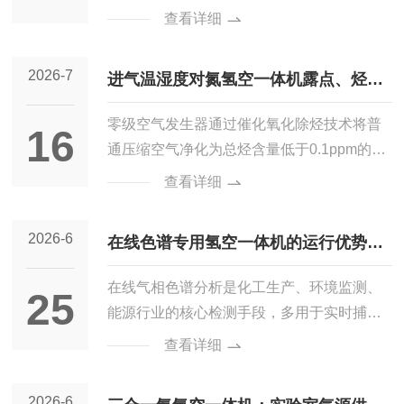
场景持续拓展。传统氢气供应多依靠高压钢
查看详细
技术，整套设备无需搭配碱性电解液、催化
瓶储运，存在存储压力高、转运繁琐、气体
助剂等化学耗材，仅以符合标准的去离子水
品质不稳定等诸多问题，难以适配当下精细
2026-7
为生产原料。设备通电后，电解槽内的水分
进气温湿度对氮氢空一体机露点、烃含
化、常态化的用氢需求。智能氢气发生器依
子在电场作用下发生分解反...
托成熟的电化学技术与智能控制系统，实现
量输出稳定性的影响及补偿
零级空气发生器通过催化氧化除烃技术将普
16
现场按需制氢，补齐了传统供氢模式的短
通压缩空气净化为总烃含量低于0.1ppm的高
板，成为氢能普及应用的重要配套设备。智
纯零级空气，广泛服务于气相色谱分析、环
查看详细
能氢气发生器的核心运行逻辑依托质子交换
境监测等精密仪器领域。其核心除烃反应机
膜电解技术，以去离子水为原料，无需添加
理及关键影响因素如下。催化氧化除烃反应
2026-6
各类化学试剂，通过电能作用将水分子分解
在线色谱专用氢空一体机的运行优势与
机理催化氧化是零级空气发生器实现“零级”净
为氢气与氧气。设备内部搭载多...
化的核心技术环节。经压缩、干燥、过滤预
工业监测应用
在线气相色谱分析是化工生产、环境监测、
25
处理后的空气进入装有贵金属催化剂（通常
能源行业的核心检测手段，多用于实时捕捉
为铂、钯或其合金）的高温反应室，在350℃
工艺气体组分、尾气成分与物料纯度数据。
查看详细
至450℃的加热条件下，空气中的烃类化合物
色谱设备的稳定运行，需要匹配纯度达标、
（CH₄、非甲烷总烃等）与氧气在催化剂表
压力平稳的氢气与空气作为辅助气源，传统
2026-6
面发生氧化反应，被转化为二氧化碳和水蒸