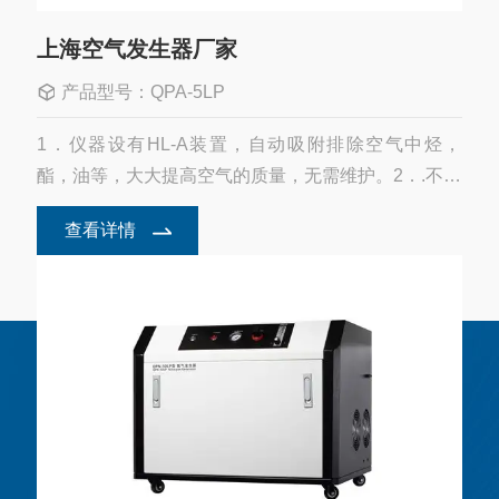
得到*防控，放假期间尽量少去人员密集的场
员工祝您...
所，如需外出，务必做好防护措施，保护好
上海空气发生器厂家
自身安全与财产安全，祝大家愉快的度过假
期。上海全浦科学仪器有限公司2021/03/31
产品型号：QPA-5LP
1．仪器设有HL-A装置，自动吸附排除空气中烃，
酯，油等，大大提高空气的质量，无需维护。2．.不锈
钢储罐，自动排水（杜绝排出黄色铁锈污染实试
查看详情
验）。3．气流部分全部采用不锈钢管（电解抛光，超
音清洗）。4...