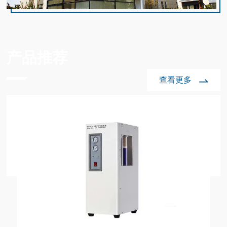
复工时间...
其伊斯坦布尔测试及计量展览会Kalite是连接
朗客户代表团此前通过国际展会与线上沟
办“上海-萨克森·安哈尔特州座谈交流会”。中
氮氢空一体机结构原理
2024-7
亚欧地区测试与计量领域的重要平台，长期
通，对我司氢气发生器、氮气发生器、空气
心主任薛锋、萨克森·安哈尔特州经济、旅
17
致力于展示行业最新的质量控制技术和设
氮氢空一体机，作为一种先进的气体生产设
发生器等系列产品产生浓厚兴趣，尤其关注
游、农林业部秘书长斯蒂芬妮·珀奇女士
备。展会聚焦汽车工业检测、实验室仪器、
备，以其特别的功能和高效的性能，在多个
设备在实验室分析、工...
（Ms.StefaniePötzsch）出席会议并致辞。
校准系统、计量设备及质量管理咨询等多个
领域中得到了广泛的应用。它集氮气和氢气
全浦仪器端午节放假通知
2021-6
活动中，萨克森·安哈尔特州投资营销公司董
产品推荐
领域，深度覆盖全产业链。在此次展会期
的生产于一体，满足了多种气体需求。本文
9
事总经理罗伯特·弗兰克博士介绍了萨克森·
尊敬的客户朋友及合作伙伴：端午节即将到
间，宣传了我司在气体发生器和试验机...
将详细探讨该一体机的结构原理，以期为读
安哈尔特州的投资优势，包括其地处欧洲中
来，根据国家法定假期的规定，并结合我司
查看更多
者提供深入的了解。氮氢空一体机主要由气
心的战略区位，以及新能源、半导体和传统
实际情况，端午节放假做如下安排：一、放
2021年上海全浦劳动节放假通知
2021-4
体发生器、压缩系统、冷却系统、控制装置
工业三大支柱产业的强劲发展态势，近年
假时间：6月12日至6月14日，共三天。6月
23
和净化装置等部分组成。1.气体发生器：气
上海全浦科学仪器有限公司劳动节放假安排
来，更有英特尔、特斯拉、戴姆勒卡车...
15日(星期二)正常上班。二、放假期间，如
体发生器是氮氢空一体机的核心部分，它采
尊敬的客户朋友及合作伙伴：2021年“五
您有业务、技术及其他需求，请致电我们。
用电解水产生氢气和分解氨气产生氮气的方
一”劳动节将至，根据国家法定假期的规定，
2021清明节放假通知
2021-3
三、疫情并未得到*防控，放假期间尽量少去
法。在电解水的过程中，阴极产生氢气，阳
并结合我司实际情况，现对五一节放假做如
31
人员密集的场所，如需外出，务必做好防护
尊敬的客户及合作伙伴们：根据国家法定假
极产生氧气。分解氨气则是将液态氨在高温
下安排:一、我司于5月01日（星期六）至5月
措施，保护好自身安全与财产安全，祝大家
期规定，并结合我司实际情况，现将清明节
高压下分解为氮气和氢气...
05日（星期三）放假，共5天，4月25日、5
愉快的度过假期。全浦仪器祝您端午节节日
放假安排有关事宜通知如下：一、4月3日至
月8日正常上班。二、放假期间，公司各职员
快乐！上海全浦科学仪器有限公司
5日放假，无调休，共3天。二、各部门自行
会保持通讯畅通，以便公司工作需要。如您
2021/06/09
妥善安排好放假前工作，并做好安全防范工
有业务、技术及其他需求，请致电我们。
作。三、放假期间，公司各职员会保持通讯
三、疫情期间，请大家务必做好防护措施，
畅通，以便公司工作需要。如您有业务、技
保护好自身安全与财产安全，祝大家愉快的
术及其他需求，请致电我们。四、疫情并未
度过假期。上海全浦科学仪器有限公司全体