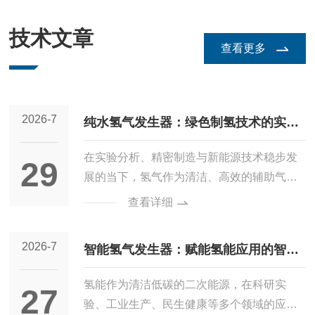
技术文章
查看更多
2026-7
纯水氢气发生器：绿色制氢技术的实用
应用探索
在实验分析、精密制造与新能源技术稳步发
29
展的当下，氢气作为清洁、高效的辅助气源
与能源载体，市场应用场景持续拓宽。纯水
查看详细
氢气发生器作为轻量化制氢设备，依托纯水
电解制氢技术，摆脱了传统制氢设备的操作
2026-7
智能氢气发生器：赋能氢能应用的智能
局限与环保短板，逐步成为各类中小型制氢
场景的常用设备，适配实验室检测、工业配
化设备新选择
氢能作为清洁低碳的二次能源，在科研实
27
套、小型科研等多种场景的用气需求。纯水
验、工业生产、民生健康等多个领域的应用
氢气发生器的运行核心依托质子交换膜电解