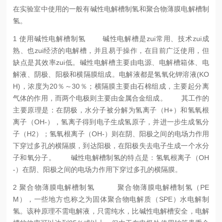
在实验室中使用的一般有碱性电解槽制氢和聚合物薄膜电解槽制
氢。
1 使用碱性电解槽制氢
碱性电解槽是zui常用、技术zui成
熟、也zui经济的电解槽，并且易于操作，在目前广泛使用，但
缺点是其效率zui低。碱性电解槽主要由电源、电解槽箱体、电
解液、阴极、阳极和横隔膜组成。电解液都是氢氧化钾溶液(KO
H)，浓度为20％～30％；横隔膜主要由石棉组成，主要起分离
气体的作用，而两个电极则主要由金属合金组成。
其工作的
主要原理是：在阴极，水分子被分解为氢离子（H+）和氢氧根
离子（OH-），氢离子得到电子生成氢原子，并进一步生成氢分
子（H2）；氢氧根离子（OH-）则在阴、阳极之间的电场力作用
下穿过多孔的横隔膜，到达阳极，在阳极失去电子生成一个水分
子和氧分子。
碱性电解槽制氢的特点是：氢氧根离子（OH
-）在阴、阳极之间的电场力作用下穿过多孔的横隔膜。
2 聚合物薄膜电解槽制氢
聚合物薄膜电解槽制氢（PE
M），一些地方也称之为固体聚合物电解质（SPE）水电解制
氢。该种原理不需电解液，只需纯水，比碱性电解槽安全，电解