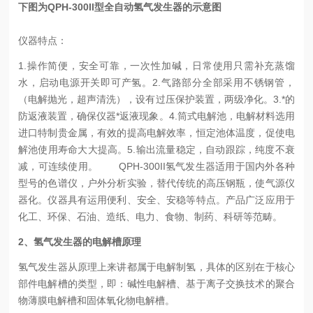
下图为QPH-300II型全自动氢气发生器的示意图
仪器特点：
1.操作简便，安全可靠，一次性加碱，日常使用只需补充蒸馏
水，启动电源开关即可产氢。
2.气路部分全部采用不锈钢管，
（电解抛光，超声清洗），设有过压保护装置，两级净化。
3.*的
防返液装置，确保仪器*返液现象。
4.筒式电解池，电解材料选用
进口特制贵金属，有效的提高电解效率，恒定池体温度，促使电
解池使用寿命大大提高。
5.输出流量稳定，自动跟踪，纯度不衰
减，可连续使用。
QPH-300II氢气发生器适用于国内外各种
型号的色谱仪，户外分析实验，替代传统的高压钢瓶，使气源仪
器化。仪器具有运用便利、安全、安稳等特点。产品广泛应用于
化工、环保、石油、造纸、电力、食物、制药、科研等范畴。
2、氢气发生器的电解槽原理
氢气发生器从原理上来讲都属于电解制氢，具体的区别在于核心
部件电解槽的类型，即：碱性电解槽、基于离子交换技术的聚合
物薄膜电解槽和固体氧化物电解槽。