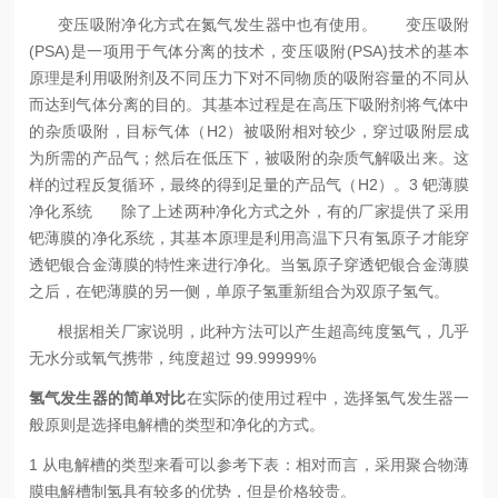
变压吸附净化方式在氮气发生器中也有使用。
变压吸附
(PSA)是一项用于气体分离的技术，变压吸附(PSA)技术的基本
原理是利用吸附剂及不同压力下对不同物质的吸附容量的不同从
而达到气体分离的目的。其基本过程是在高压下吸附剂将气体中
的杂质吸附，目标气体（H2）被吸附相对较少，穿过吸附层成
为所需的产品气；然后在低压下，被吸附的杂质气解吸出来。这
样的过程反复循环，最终的得到足量的产品气（H2）。
3 钯薄膜
净化系统
除了上述两种净化方式之外，有的厂家提供了采用
钯薄膜的净化系统，其基本原理是利用高温下只有氢原子才能穿
透钯银合金薄膜的特性来进行净化。当氢原子穿透钯银合金薄膜
之后，在钯薄膜的另一侧，单原子氢重新组合为双原子氢气。
根据相关厂家说明，此种方法可以产生超高纯度氢气，几乎
无水分或氧气携带，纯度超过 99.99999%
氢气发生器的简单对比
在实际的使用过程中，选择氢气发生器一
般原则是选择电解槽的类型和净化的方式。
1 从电解槽的类型来看
可以参考下表：
相对而言，采用聚合物薄
膜电解槽制氢具有较多的优势，但是价格较贵。