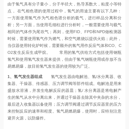
由于氢气具有分子量小，分子半径大，热导系数大，粘度小等特
点，
在气相色谱的使用过程中，氢气的用途主要有以下几种：
一方面使用氢气作为气相色谱分析的载气，进行样品分离和分
析；另一方面，当使用毛细柱进行分析时，一般需要使用与载气
相同的气体作为尾吹气；再则，使用FID、FPD和NPD做检测器
时候，需要使用氢气作为燃气，和空气燃烧以提供火焰；此外，
当仪器使用转化炉时候，需要额外的氢气用作反应气体和CO、C
O2发生反应生成甲烷。
常用的氢气供给方式包括使用钢瓶
氢气和使用氢气发生器来提供，但由于氢气钢瓶使用或存放不当
易燃易爆，故目前氢气发生器的使用较为广泛。
1、氢气发生器组成
氢气发生器由电解池、氢/水分离器、收
集器、干燥器、传感器、压力调节阀等部件组成。电解池是用来
盛放水溶液，并发生电解反应的器皿；氢/ 水分离器是将电解产
生的氢气从水中分离出来，并通过干燥器去除其中夹杂的水分，
最后进入收集器以备使用；压力调节阀通过调节反应器里的压力
来控制反应的速率和程度。氢气易燃易爆，使用时，应特别注意
避开火源，以防爆炸。