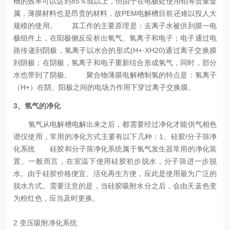
槽的效率可以达到85％或以上，但由于在电极处使用铂等贵重金
属，薄膜材料也是昂贵的材料，故PEM电解槽目前还难以投人大
规模的使用。
其工作的主要原理是：去离子水被供到膜一电
极组件上，在阳极侧反应析出氧气、氢离子和电子；电子通过电
路传递到阴极，氢离子以水合的形式(H+·XH20)通过离子交换膜
到阴极；在阴极，氢离子和电子重新结合形成氢气，同时，部分
水也带到了阴极。
聚合物薄膜电解槽制氢的特点是：氢离子
（H+）在阴、阳极之间的电场力作用下穿过离子交换膜。
3、氢气的净化
氢气从电解槽电解出来之后，都需要经过净化才能供气相色
谱仪使用，常用的净化方式主要有以下几种：
1、硅胶/分子筛净
化系统
硅胶和分子筛净化系统属于氢气发生器常用的净化装
置。一般而言，在室温下使用硅胶初步脱水，分子筛进一步脱
水。由于硅胶价格便宜、活化再生方便，应此是使用最为广泛的
脱水方式。
需要注意的是，当硅胶吸附水分之后，会由天蓝色变
为粉红色，应当及时更换。
2 变压吸附净化系统