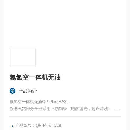
氮氢空一体机无油
产品简介
氮氢空一体机无油QP-Plus-HA3L
仪器气路部分全部采用不锈钢管（电解抛光，超声清洗），有
效的提高的空气的质量。
采用不锈钢干燥管，克服了老化带来的损坏情况，杜绝了因拆
产品型号：QP-Plus-HA3L
卸带来的磨损风险。