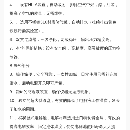
4、、设有HL-A装置，自动吸附、排除空气中烃，酯，油等，
提高了空气的质量，无需维护。
5、、选用不锈钢316材质储气罐，自动排水（杜绝排出黄色
铁锈污染实验室）。
6、双支过滤器，三级净化，两级稳压，输出压力精度高。
7、有*的保护措施：设有安全阀， 高精度、高灵敏度的压力控
制器。
B:氢气部分
8、操作简便，安全可靠，一次性加碱，日常使用只需补充蒸
馏水，启动电源开关即可产氢。
9、独te的防返液装置，确保仪器无返液现象。
10、独立的超大储液盒，有效的降低了电解液工作温度，延长
了加水的周期。
11、桶状卧式电解池，电解材料选用进口特制贵金属，有效的
提高电解效率，恒定池体温度，促使电解池使用寿命大大提