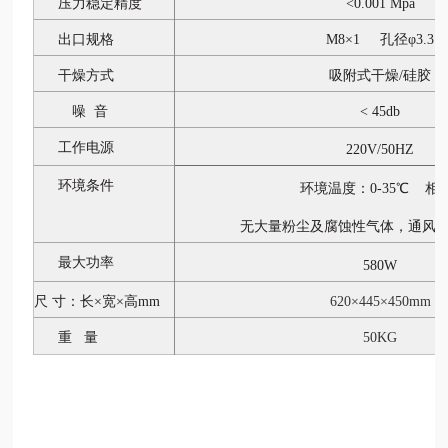
压力稳定精度
<0.001 Mpa
出口规格
M8×1 孔径φ3.3
干燥方式
吸附式干燥
/硅胶
噪
音
< 45db
工作电源
220V
/
50HZ
环境条件
环境温
度：
0-
35
℃
相
无大量粉尘及腐蚀性气体，通风
最大功率
580W
尺
寸
：长
×宽×高mm
62
0×
445
×
450mm
重
量
50KG