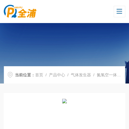
当前位置：
首页
/
产品中心
/
气体发生器
/
氮氢空一体机
/ 