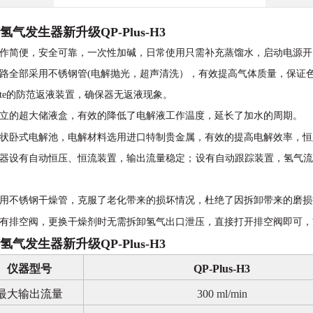
氢气发生器新升级
QP-Plus-H3
作简便，安全可靠，一次性加碱，日常使用只需补充蒸馏水，启动电源开
路全部采用不锈钢管
(电解抛光，超声清洗），有效提高气体质量，保证
te的防范返液装置，确保
器
无返液现象。
立的超大储液盒，有效的降低了电解液工作温度，延长了加水的周期。
状卧式电解池，电解材料选用进口特制贵金属，有效的提高电解效率，恒
器设有自动恒压、恒流装置，输出流量稳定；设有自动跟踪装置，氢气流
用不锈钢干燥管，克服了老化带来的损坏情况，杜绝了因拆卸带来的磨损
有排空阀，更换干燥剂时无需拆卸氢气出口泄压，直接打开排空阀即可，
氢气发生器新升级
QP-Plus-H3
仪器型号
QP-Plus-
H3
最大
输出流量
300
ml/min