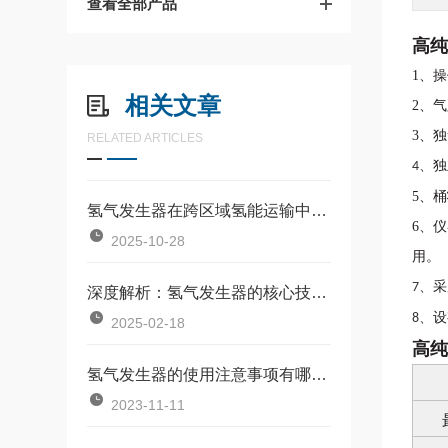
查看全部产品
高纯
1、
操
相关文章
2、
气
3、
独
RELATED ARTICLES
独
4、
5、
桶
氢气发生器在跨区域氢能运输中的角色
6、
仪
2025-10-28
用。
采
7、
深度解析：氢气发生器的核心技术与工作原理
设
8、
2025-02-18
高纯
氢气发生器的使用注意事项有哪些？
2023-11-11