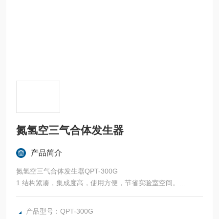
氮氢空三气合体发生器
产品简介
氮氢空三气合体发生器QPT-300G
1.结构紧凑，集成度高，使用方便，节省实验室空间。
2、不锈钢储气罐，安全可靠，可替代实验室钢瓶。
3、氢气部分：自动防返碱，流量自动跟踪，三级过滤。
产品型号：QPT-300G
4、氮气部分：自动防返碱，流量自动跟踪，三级过滤。