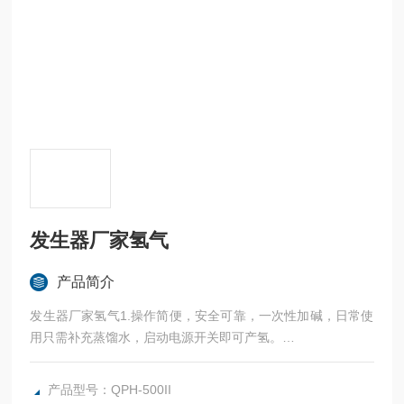
发生器厂家氢气
产品简介
发生器厂家氢气1.操作简便，安全可靠，一次性加碱，日常使
用只需补充蒸馏水，启动电源开关即可产氢。
2.气路部分全部采用不修钢管，（电解抛光，超音清洗），设
有过压保护装置，两级净化。
产品型号：QPH-500II
3.*的防返液装置，确保仪器*返液现象。