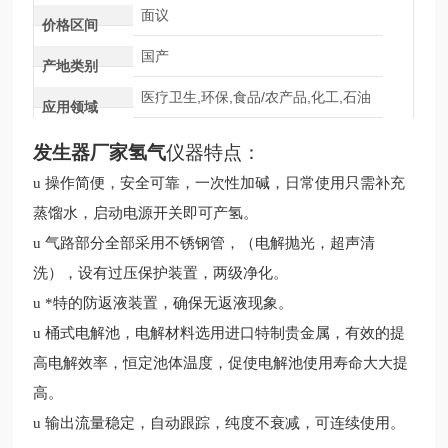
面议
价格区间
国产
产地类别
医疗卫生,环保,食品/农产品,化工,石油
应用领域
发生器厂家氢气
仪器特点：
u
操作简便，安全可靠，一次性加碱，日常使用只需补充
蒸馏水，启动电源开关即可产氢。
u
气路部分全部采用不锈钢管，（电解抛光，超声清
洗），设有过压保护装置，两级净化。
u
*特的防返液装置，确保无返液现象。
u
桶式电解池，电解材料选用进口特制贵金属，有效的
提
高电解效率，恒定池体温度，促使电解池使用寿命大大提
高。
u
输出流量稳定，自动跟踪，纯度不衰减，可连续使用。