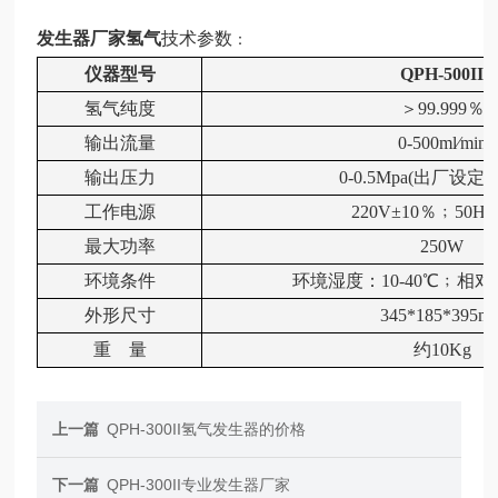
发生器厂家氢气
技术参数
：
仪器型号
QPH-500II
氢气
纯度
＞
99.999
％
输出流量
0-
5
00ml
∕
min
输出压力
0-0.5Mpa(
出厂设定
0
工作电源
220V
±
10
％﹔
50HZ
最大功率
250
W
环境条件
环境湿度：
10-40
℃﹔相对
外形尺寸
345*185*395m
重
量
约
10
Kg
上一篇
QPH-300II氢气发生器的价格
下一篇
QPH-300II专业发生器厂家