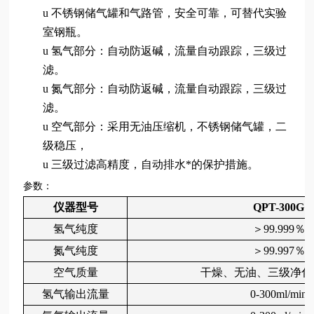
u
不锈钢储气罐和气路管，安全可靠，可替代实验
室钢瓶。
u
氢气部分：自动防返碱，流量自动跟踪，三级过
滤。
u
氮气部分：自动防返碱，流量自动跟踪，三级过
滤。
u
空气部分：采用无油压缩机，不锈钢储气罐，二
级稳压，
u
三级过滤高精度，自动排水*的保护措施。
参数：
仪器型号
QPT-300G
氢气
纯度
＞
99.999
％
氮气
纯度
＞
99.997
％
空气质量
干燥、无油、三级净化
氢气
输出流量
0-
3
0
0
ml
/
min