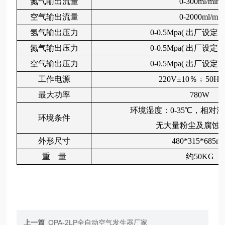
氮气输出流量
0-
300
ml
/
min
空气
输出流量
0-
2
00
0
ml
/
mi
氢气输出压力
0-0.5Mpa(
出厂设定
0
氮气
输出压力
0-0.5Mpa(
出厂设定
0
空气
输出压力
0-0.5Mpa(
出厂设定
0
工作电源
220V
±
10
％﹔
50HZ
最大功率
780W
环境湿度：
0-35
℃，相对湿
环境条件
无大量粉尘及腐蚀
外形尺寸
480*315*685m
重
量
约
50
KG
上一篇
QPA-2LP全自动空气发生器厂家