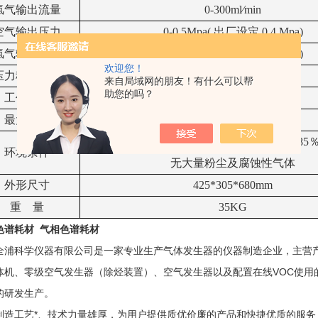
氢气
输出流量
0-
3
0
0
ml
∕
min
空气
输出压力
0-0.5Mpa(
出厂设定
0.4 Mpa)
氢气
输出压力
0-0.5Mpa(
出厂设定
0.4 Mpa)
欢迎您！
压力稳定精度
<0.001 Mpa
来自局域网的朋友！有什么可以帮
助您的吗？
工作电源
220V
±
10
％﹔
50HZ
±
5
％
最大功率
700W
环境湿度：
0-35
℃，相对湿度：≤
85
环境条件
无大量粉尘及腐蚀性气体
外形尺寸
425*305*680mm
重
量
35
KG
色谱耗材
气相色谱耗材
全浦科学仪器有限公司是一家专业生产气体发生器的仪器制造企业，主营
体机、零级空气发生器（除烃装置）、空气发生器以及配置在线VOC使用
的研发生产。
制造工艺*、技术力量雄厚，为用户提供质优价廉的产品和快捷优质的服务