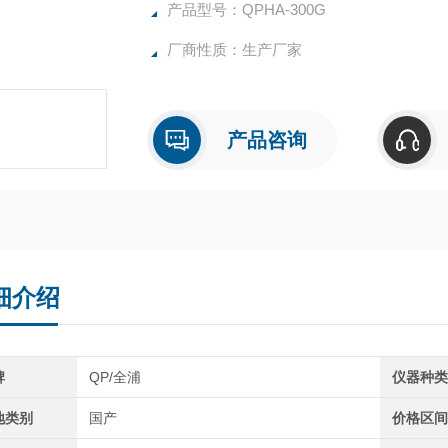
4.氢气电解池简式结构，自动防返碱，气路
产品型号：QPHA-300G
气相色谱耗材
厂商性质：生产厂家
产品咨询
细介绍
牌
QP/全浦
仪器种
地类别
国产
价格区