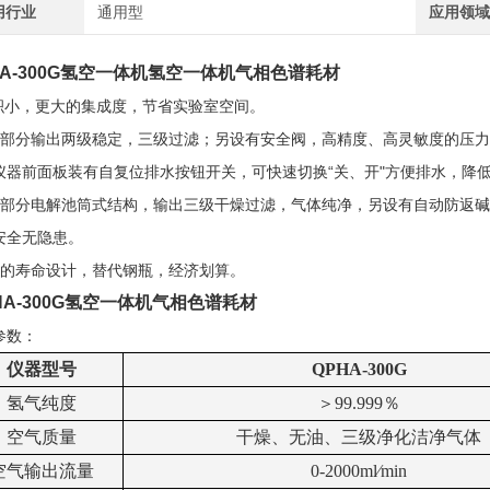
用行业
通用型
应用领
HA-300G氢空一体机
氢空一体机气相色谱耗材
体积小，更大的集成度，节省实验室空间。
气部分输出两级稳定，三级过滤；另设有安全阀，高精度、高灵敏度的压
仪器前面板装有自复位排水按钮开关，可快速切换“关、开"方便排水，降
气部分电解池筒式结构，输出三级干燥过滤，气体纯净，另设有自动防返
安全无隐患。
长的寿命设计，替代钢瓶，经济划算。
HA-300G氢空一体机
气相色谱耗材
参数：
仪器型号
QPHA-300G
氢气
纯度
＞
99.999
％
空气质量
干燥、无油、三级净化洁净气体
空气
输出流量
0-
2
00
0
ml
∕
min