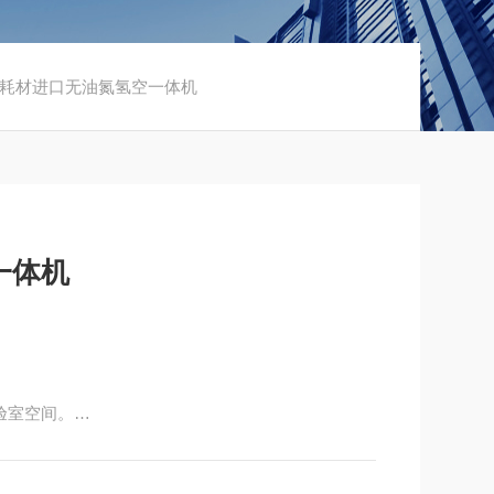
G色谱耗材进口无油氮氢空一体机
一体机
验室空间。
钢瓶。
三级过滤。