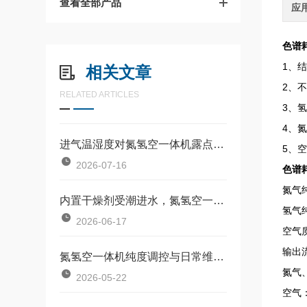
查看全部产品
应
色谱
1、
相关文章
2、
RELATED ARTICLES
3、
4、
进气温湿度对氮氢空一体机露点、烃含量输出稳定性的影响及补偿
5、
2026-07-16
色谱
氮气纯
内置干燥剂受潮进水，氮氢空一体机防潮保养要点
氢气纯
2026-06-17
空气
输出
氮氢空一体机纯度调控与日常维护方法
氮气、
2026-05-22
空气：