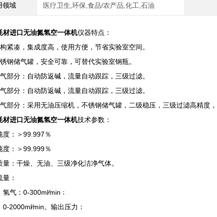
用领域
医疗卫生,环保,食品/农产品,化工,石油
耗材进口无油氮氢空一体机
仪器特点：
结构紧凑，集成度高，使用方便，节省实验室空间。
不锈钢储气罐，安全可靠，可替代实验室钢瓶。
氢气部分：自动防返碱，流量自动跟踪，三级过滤。
氮气部分：自动防返碱，流量自动跟踪，三级过滤。
空气部分：采用无油压缩机，不锈钢储气罐，二级稳压，三级过滤高精度，
耗材进口无油氮氢空一体机
技术参数：
度：＞99.997％
度：＞99.999％
质量：干燥、无油、三级净化洁净气体。
流量：
氢气：0-300ml∕min﹔
0-2000ml∕min。输出压力：