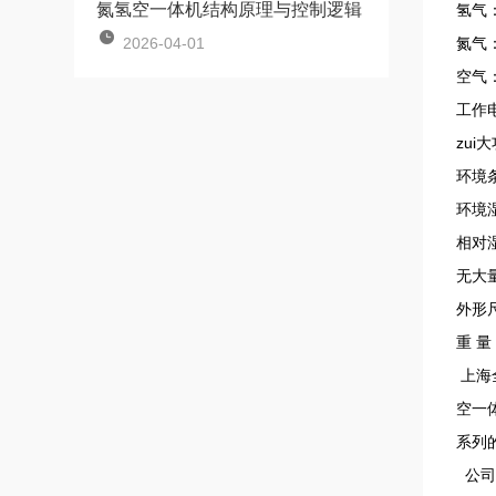
氮氢空一体机结构原理与控制逻辑
氢气：
2026-04-01
氮气：
空气：
工作电
zui
环境
环境湿
相对
无大
外形尺
重 量
上海
空一
系列
公司