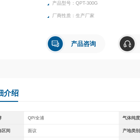
4、氮气部分：自动防返碱，流量自动跟踪，
产品型号：QPT-300G
5、空气部分：采用无油压缩机，不锈钢储气
厂商性质：生产厂家
措施。
产品咨询
细介绍
牌
QP/全浦
气体纯
格区间
面议
产地类