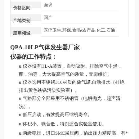
面议
价格区间
国产
产地类别
医疗卫生,环保,食品/农产品,化工,石油
应用领域
QPA-10LP
气体发生器厂家
仪器的工作特点：
u
仪器设有
HL-A装置，自动吸附
、
排除空气中烃，
酯，油等，大大提高空气的质量，无需维护。
u
仪器选用
不锈钢
316材质的
储
气
罐
,自动排水
（杜绝
排出黄色铁锈污染
实验室
）。
u
气
路
部分全部采用不锈钢管（电解抛光，超
声
清
洗）。
u
低压启动，有效提高压缩机寿命。
u
体积小
、
噪音低，特别适合实验室使用。
u
两级稳压，进口
SMC减压阀，
输出压力精度高、
有*