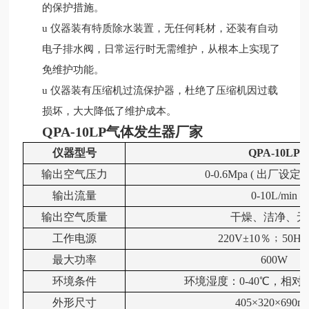
的保护措施。
u
仪器装有特质除水装置，无任何耗材，还装有自
动
电子排水阀，日常运行时无需维护，从根本上实现
了
免维护功能。
u
仪器装有压缩机过流保护器，杜绝了压缩机因过
载
损坏，大大降低了维护成本。
QPA-10LP
气体发生器厂家
仪器型号
QPA-10LP
输出空气压力
0-0.6Mpa (
出厂设定
0
输出
流量
0-10L/min
输出
空气质量
干燥、洁净、无
工作电源
220V
±
10
％﹔
50HZ
最大功率
600W
环境条件
环境湿度：
0-40
℃，相对
外形尺寸
405×320×690m