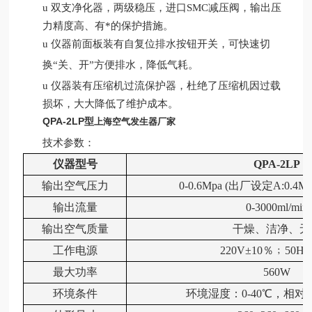
u
双支
净化
器，
两级稳压，进口
SMC减压阀，
输出压
力精度高、有*的保护措施。
u
仪器前面板装有自复位排水按钮开关，可快速切
换
“关、开”方便排水，降低气耗。
u
仪器装有压缩机过流保护器，杜绝了压缩机因过载
损坏，大大降低了维护成本。
QPA-2LP型
上海空气发生器厂家
技术参数：
仪器型号
QPA-2LP
输出空气压力
0-0.6Mpa (
出厂设定
A:0.4M
输出
流量
0-3000ml/min
输出
空气质量
干燥、洁净、无
工作电源
220V
±
10
％﹔
50HZ
最大功率
560W
环境条件
环境湿度：
0-40
℃，相对