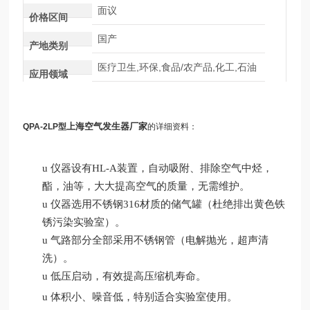
面议
价格区间
国产
产地类别
医疗卫生,环保,食品/农产品,化工,石油
应用领域
上海空气发生器厂家
QPA-2LP型
的详细资料：
u
仪器设有
HL-A装置，自动吸附
、
排除空气中烃，
酯，油等，大大提高空气的质量，无需维护。
u
仪器选用
不锈钢
316材质的
储
气
罐（杜绝排出黄色铁
锈污染
实验室
）。
u
气
路
部分全部采用不锈钢管（电解抛光，超
声
清
洗）。
u
低压启动，有效提高压缩机寿命。
u
体积小
、
噪音低，特别适合实验室使用。