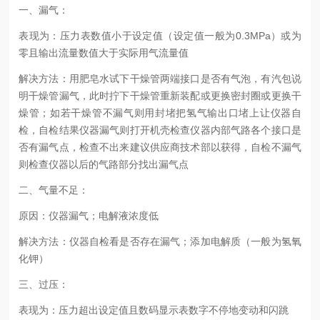
一、
漏气：
表现为：压力表数值
小于
设定值（设定值一般为0.3MPa）或为
零且输出流量数值
大于
实际用气流量值
解决方法：用肥皂水试下干燥管两端接口是否有气泡，有汽包说
明干燥管漏气，此时拧下干燥管重新装配或更换密封圈或更换干
燥管；如若干燥管不漏气则用封堵把氢气输出口堵上让仪器自
检，自检结果仪器漏气则打开机壳检查仪器内部气路各个接口是
否有漏气点，检查不出来建议供应商技术部以获得，自检不漏气
则检查仪器以后的气路部分找出漏气点
二、
气量不足：
原因：仪器漏气；电解液浓度低
解决方法：仪器自检看是否存在漏气；添加电解质（一般为氢氧
化钾）
三、
过压：
表现为：压力超出设定值且数码显示表数字不停地变动和闪跳