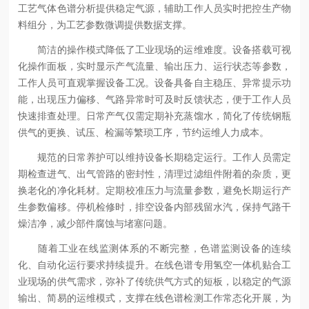
工艺气体色谱分析提供稳定气源，辅助工作人员实时把控生产物
料组分，为工艺参数微调提供数据支撑。
简洁的操作模式降低了工业现场的运维难度。设备搭载可视
化操作面板，实时显示产气流量、输出压力、运行状态等参数，
工作人员可直观掌握设备工况。设备具备自主稳压、异常提示功
能，出现压力偏移、气路异常时可及时反馈状态，便于工作人员
快速排查处理。日常产气仅需定期补充蒸馏水，简化了传统钢瓶
供气的更换、试压、检漏等繁琐工序，节约运维人力成本。
规范的日常养护可以维持设备长期稳定运行。工作人员需定
期检查进气、出气管路的密封性，清理过滤组件附着的杂质，更
换老化的净化耗材。定期校准压力与流量参数，避免长期运行产
生参数偏移。停机检修时，排空设备内部残留水汽，保持气路干
燥洁净，减少部件腐蚀与堵塞问题。
随着工业在线监测体系的不断完整，色谱监测设备的连续
化、自动化运行要求持续提升。在线色谱专用氢空一体机贴合工
业现场的供气需求，弥补了传统供气方式的短板，以稳定的气源
输出、简易的运维模式，支撑在线色谱检测工作常态化开展，为