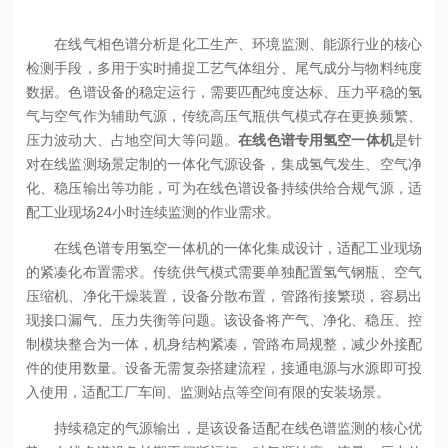
在线气相色谱分析是化工生产、环境监测、能源行业的核心
检测手段，多用于实时捕捉工艺气体组分、尾气成分与物料纯度
数据。色谱设备的稳定运行，需要匹配纯度达标、压力平稳的氢
气与空气作为辅助气源，传统高压气瓶供气模式存在更换频繁、
压力波动大、占地空间大等问题。
在线色谱专用氢空一体机
是针
对在线监测场景定制的一体化气源设备，集成氢气发生、空气净
化、稳压输出等功能，可为在线色谱设备持续供给合规气源，适
配工业现场24小时连续监测的作业需求。
在线色谱专用氢空一体机的一体化集成设计，适配工业现场
的紧凑化布置需求。传统供气模式需要单独配置氢气钢瓶、空气
压缩机、净化干燥装置，设备分散布置，管路衔接繁琐，容易出
现接口漏气、压力失衡等问题。该设备将产气、净化、稳压、控
制模块整合为一体，机身结构紧凑，管路布局规整，减少外接配
件的使用数量。设备无需复杂搭建流程，接通电源与水源即可投
入使用，适配工厂车间、监测站点等空间有限的安装场景。
持续稳定的气源输出，是该设备适配在线色谱监测的核心优