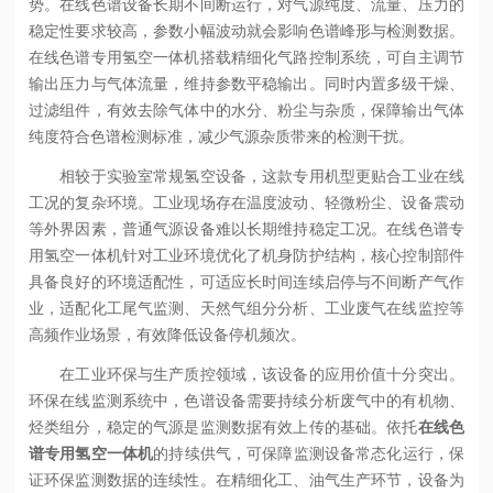
势。在线色谱设备长期不间断运行，对气源纯度、流量、压力的
稳定性要求较高，参数小幅波动就会影响色谱峰形与检测数据。
在线色谱专用氢空一体机搭载精细化气路控制系统，可自主调节
输出压力与气体流量，维持参数平稳输出。同时内置多级干燥、
过滤组件，有效去除气体中的水分、粉尘与杂质，保障输出气体
纯度符合色谱检测标准，减少气源杂质带来的检测干扰。
相较于实验室常规氢空设备，这款专用机型更贴合工业在线
工况的复杂环境。工业现场存在温度波动、轻微粉尘、设备震动
等外界因素，普通气源设备难以长期维持稳定工况。在线色谱专
用氢空一体机针对工业环境优化了机身防护结构，核心控制部件
具备良好的环境适配性，可适应长时间连续启停与不间断产气作
业，适配化工尾气监测、天然气组分分析、工业废气在线监控等
高频作业场景，有效降低设备停机频次。
在工业环保与生产质控领域，该设备的应用价值十分突出。
环保在线监测系统中，色谱设备需要持续分析废气中的有机物、
烃类组分，稳定的气源是监测数据有效上传的基础。依托
在线色
谱专用氢空一体机
的持续供气，可保障监测设备常态化运行，保
证环保监测数据的连续性。在精细化工、油气生产环节，设备为