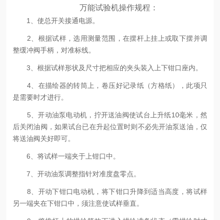
万能试验机操作规程：
1、使总开关接通电源。
2、根据试样，选用测量范围，在摆杆上挂上或取下摆并调
整缓冲阀手柄，对准标线。
3、根据试样形状及尺寸把相应的夹头装入上下钳口座内。
4、在描绘器的转筒上，卷压好记录纸（方格纸），此项只
是需要时才进行。
5、开动油泵电动机，拧开送油阀使试台上升纸10毫米，然
后关闭油阀，如果试台已在升起位置时则不必先开油泵送油，仅
将送油阀关好即可。
6、将试样一端夹于上钳口中。
7、开动油泵调整指针对准度盘零点。
8、开动下钳口电动机，将下钳口升降到适当高度，将试样
另一端夹在下钳口中，须注意使试样垂直。