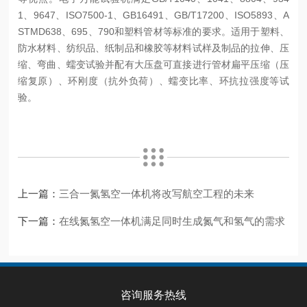
1、9647、ISO7500-1、GB16491、GB/T17200、ISO5893、A
STMD638、695、790和塑料管材等标准的要求。适用于塑料、
防水材料、纺织品、纸制品和橡胶等材料试样及制品的拉伸、压
缩、弯曲、蠕变试验并配有大压盘可直接进行管材扁平压缩（压
缩复原）、环刚度（抗外负荷）、蠕变比率、环抗拉强度等试
验。
上一篇：
三合一氮氢空一体机将改写航空工程的未来
下一篇：
在线氮氢空一体机满足同时生成氮气和氢气的需求
咨询服务热线