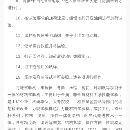
9、将推杆上的描绘笔放下进入描绘准备状态（需描绘时才
进行）。
10、按试验要求的加荷速度，缓慢地拧开送油阀进行加荷试
验。
11、试样断裂后关闭油阀，并停止油泵电动机。
12、记录需要数值并将描绘。
13、打开回油阀，卸荷后被动针拨回零点。
14、取下断裂后的试样。
15、压缩及弯曲等试验可参照上述各项进行操作。
万能试验机，集拉伸、弯曲、压缩、剪切、环刚度等功能于
一体的材料试验机，主要用于金属、非金属材料力学性能试验，
是工矿企业、科研单位、大专院校、工程质量监督站等部门的理
想检测设备。万能试验机也叫万能材料试验机，或拉力机，双丝
杆系列，控制、测量、操作一体化结构，融当代先进技术于一
体，具有精度高、调速范围宽、结构紧凑、操作方便、性能稳定
等优点。电子万能试验机满足GB/T1040、1041、8804、934