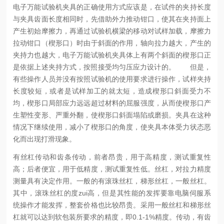
电子万能试验机夹具的正确使用方式应该是，在试件的夹持长度
与夹具齿面长度相同时，先借助外力推动钳口，使其在夹持面上
产生初始摩擦力，再通过试验机横梁的移动对试样加载，摩擦力
拉动钳口（楔形口）时由于斜面的作用，轴向拉力越大，产生的
夹持力也越大，电子万能试验机夹具体上有两个斜面的楔形口正
是依据上述夹持方式，按照接受均匀压应力设计的。
但是，
有些操作人员并没有按照试验机的使用要求进行操作，试样夹持
长度较短，或者是试样加工的就太短，造成楔形口斜面受力不
均，楔形口局部应力远远超过材料的屈服强度，从而使楔形口产
生塑性变形、严重外翻，使楔形口斜面塌陷或磨损。夹具在这种
情况下继续使用，减小了楔形口的角度，使夹具本体受力状态恶
化而出现打滑现象。
有丝杠传动和齿条传动，前者昂贵，用于高精度，测试重复性
高；后者便宜，用于低精度，测试重复性低。丝杠，对拉力精度
测量具有决定作用。一般的有滚珠丝杠，梯形丝杠，一般丝杠。
其中，滚珠丝杠的度zui高，但是其性能的发挥要靠电脑伺服系
统操作才能发挥，整套价格也比较昂贵。采用一般丝杠和梯形丝
杠就可以达到软包装所要求的精度，即0.1-1%精度。传动，有齿