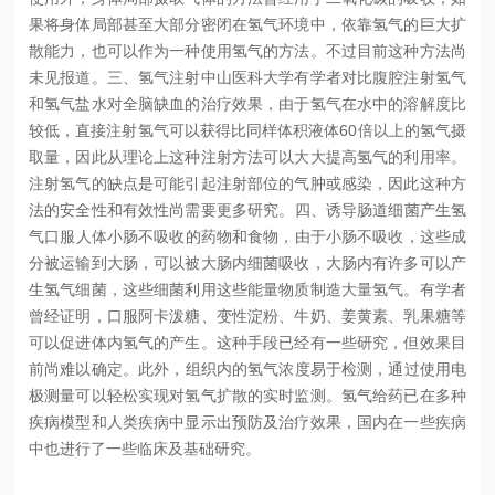
果将身体局部甚至大部分密闭在氢气环境中，依靠氢气的巨大扩
散能力，也可以作为一种使用氢气的方法。不过目前这种方法尚
未见报道。
三、氢气注射
中山医科大学有学者对比腹腔注射氢气
和氢气盐水对全脑缺血的治疗效果，由于氢气在水中的溶解度比
较低，直接注射氢气可以获得比同样体积液体60倍以上的氢气摄
取量，因此从理论上这种注射方法可以大大提高氢气的利用率。
注射氢气的缺点是可能引起注射部位的气肿或感染，因此这种方
法的安全性和有效性尚需要更多研究。
四、诱导肠道细菌产生氢
气
口服人体小肠不吸收的药物和食物，由于小肠不吸收，这些成
分被运输到大肠，可以被大肠内细菌吸收，大肠内有许多可以产
生氢气细菌，这些细菌利用这些能量物质制造大量氢气。有学者
曾经证明，口服阿卡泼糖、变性淀粉、牛奶、姜黄素、乳果糖等
可以促进体内氢气的产生。这种手段已经有一些研究，但效果目
前尚难以确定。
此外，组织内的氢气浓度易于检测，通过使用电
极测量可以轻松实现对氢气扩散的实时监测。氢气给药已在多种
疾病模型和人类疾病中显示出预防及治疗效果，国内在一些疾病
中也进行了一些临床及基础研究。