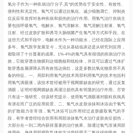
氢分子作为一种疾病治疗分子,其*的优势在于安全性、有效性、
便利性和充足性。氢气可以通过抗氧化、减少细胞凋亡、抑制炎
症反应等发挥对各种疾病和损伤的治疗作用。用氢气治疗疾病主
要包括呼吸氢气、电解水、氢气溶解水、氢气溶解注射液、氢气
注射、经过皮肤扩散和诱导大肠细菌产生氢气等方式和手段。在
这些方式和手段中，电解水作为一种功能水，已经在国际上应用
多年。
氢气医学发展至今，无论从基础临床还是从研究到应用，
都取得了十分显著的成果。1%-4%的氢气具有很强的疾病治疗功
效，它能穿透生物膜到达细胞核和线粒体，并且可以通过气体扩
散穿透血脑屏障从而有效抵达病灶，这是多数抗氧化物质所不具
备的特征。
一、局部利用氢气的技术
局部利用氢气的技术包括利
用氢气滴眼液，该技术曾经被用于视网膜缺血的研究，通过反复
滴眼，证明对视网膜缺血再灌注损伤具有明显的治疗作用。尽管
只有这一项研究，但该研究提示，使用氢气滴眼液对眼科疾病具
有潜在而广泛的应用前景。
二、氢气水皮肤涂抹和沐浴
由于氢气
的扩散能力非常强，氢气沐浴可以作用经过皮肤摄取氢气的手
段，有学者曾经结合饮用和局部涂抹氢气水治疗皮肤炎症损伤，
大部分在一到二周内获得显著的治疗效果。除通过氢气溶液局部
使用外，身体局部摄取气体的方法曾经用于二氧化碳的吸收，如