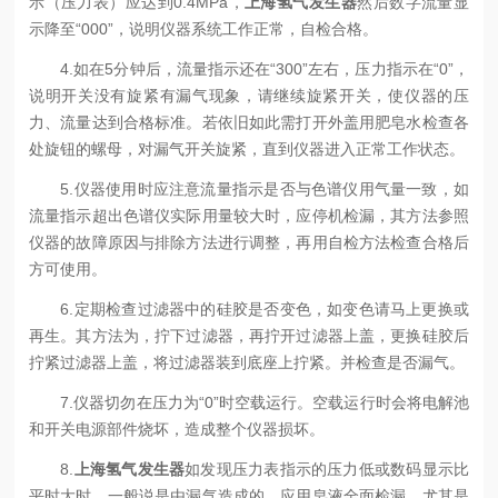
示（压力表）应达到0.4MPa，
上海氢气发生器
然后数字流量显
示降至“000”，说明仪器系统工作正常，自检合格。
4.如在5分钟后，流量指示还在“300”左右，压力指示在“0”，
说明开关没有旋紧有漏气现象，请继续旋紧开关，使仪器的压
力、流量达到合格标准。若依旧如此需打开外盖用肥皂水检查各
处旋钮的螺母，对漏气开关旋紧，直到仪器进入正常工作状态。
5.仪器使用时应注意流量指示是否与色谱仪用气量一致，如
流量指示超出色谱仪实际用量较大时，应停机检漏，其方法参照
仪器的故障原因与排除方法进行调整，再用自检方法检查合格后
方可使用。
6.定期检查过滤器中的硅胶是否变色，如变色请马上更换或
再生。其方法为，拧下过滤器，再拧开过滤器上盖，更换硅胶后
拧紧过滤器上盖，将过滤器装到底座上拧紧。并检查是否漏气。
7.仪器切勿在压力为“0”时空载运行。空载运行时会将电解池
和开关电源部件烧坏，造成整个仪器损坏。
8.
上海氢气发生器
如发现压力表指示的压力低或数码显示比
平时大时，一般说是由漏气造成的，应用皂液全面检漏。尤其是