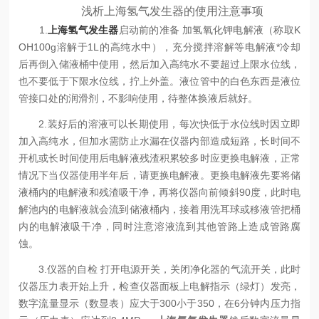
浅析上海氢气发生器的使用注意事项
1.
上海氢气发生器
启动前的准备 加氢氧化钾电解液（称取K
OH100g溶解于1L的高纯水中），充分搅拌溶解等电解液*冷却
后再倒入储液桶中使用，然后加入高纯水不要超过上限水位线，
也不要低于下限水位线，拧上外盖。液位管中的白色东西是液位
管接口处的润滑剂，不影响使用，待整体换液后就好。
2.装好后的溶液可以长期使用，每次快低于水位线时因立即
加入高纯水，但加水需防止水漏在仪器内部造成短路，长时间不
开机或长时间使用后电解液残渣积累较多时应更换电解液，正常
情况下当仪器使用半年后，请更换电解液。更换电解液先要将储
液桶内的电解液和残渣吸干净，再将仪器向前倾斜90度，此时电
解池内的电解液就会流到储液桶内，接着用洗耳球或移液管把桶
内的电解液吸干净，同时注意溶液流到其他管路上造成管路腐
蚀。
3.仪器的自检 打开电源开关，关闭净化器的气流开关，此时
仪器压力表开始上升，检查仪器面板上电解指示（绿灯）发亮，
数字流量显示（数显表）应大于300小于350，在6分钟内压力指