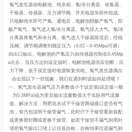
氢气发生器由电解池、纯水箱、氢/水分离器、收集器、
干燥器、传感器、压力调节阀、开关电源等部件组成。
只电解纯水即可产氢。通电后，电解池阴极产氢气，阳
极产氧气，氢气进入氢/水分离器。氧气排入大气。氢/水
分离器将氢气和水分离。氢气进入干燥器除湿后，经稳
压阀、调节阀调整到额定压力（0.02～0.45Mpa可调）
由出口输出。电解池的产氢压力由传感器控制在0.45Mp
a左右，当压力达到设定值时，电解池电源供应切断；压
力下降，低于设定值时电源恢复供电。
氢气发生器偶尔
会出现以下一些现象，我们在遇到时该如何处理呢？
一、氢气发生器漏气
压力表数值小于设定值(设定值一般
为0.3MPa)或为零且输出流量数值大于实际用气流量
值。
解决方法：用肥皂水试下干燥管两端接口是否有气
泡，有汽包说明干燥管漏气，此时拧下干燥管重新装配
或更换密封圈或更换干燥管。如若干燥管不漏气则用封
堵把氢气输出口堵上让仪器自检，自检结果仪器漏气则